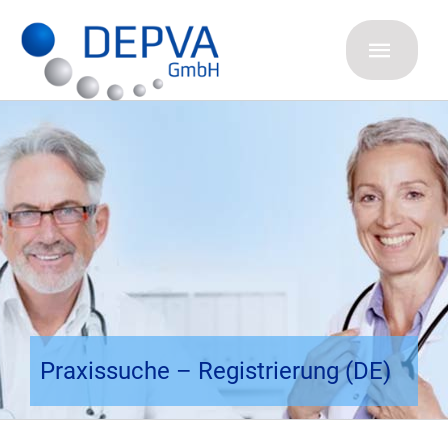
Zum
Inhalt
springen
Toggle
Naviga
Home
Praxisvermi
Vermietung
Klinikbörse
Ärztevermit
Praxissuche – Registrierung (DE)
Kontakt