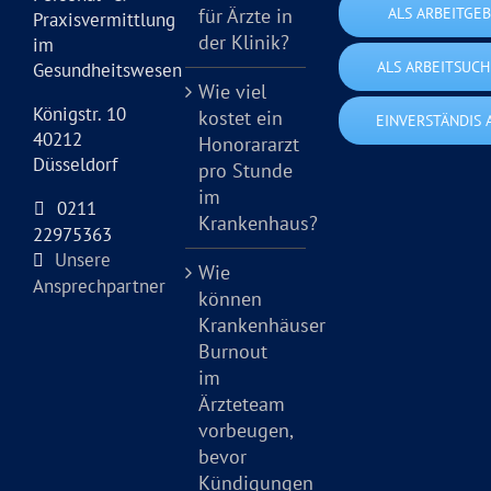
für Ärzte in
ALS ARBEITGE
Praxisvermittlung
der Klinik?
im
ALS ARBEITSUC
Gesundheitswesen
Wie viel
Königstr. 10
kostet ein
EINVERSTÄNDIS 
40212
Honorararzt
Düsseldorf
pro Stunde
im
0211
Krankenhaus?
22975363
Unsere
Wie
Ansprechpartner
können
Krankenhäuser
Burnout
im
Ärzteteam
vorbeugen,
bevor
Kündigungen