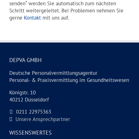
senden“ werden Sie automatisch zum nächsten
Schritt weiter­geleitet. Bei Problemen nehmen Sie
gerne
Kontakt
mit uns auf.
DEPVA GMBH
Deutsche Personalvermittlungsagentur
Personal- & Praxisvermittlung im Gesundheitswesen
Königstr. 10
40212 Düsseldorf
0211 22975363
Unsere Ansprechpartner
WISSENSWERTES