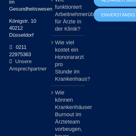
im
funktioniert
Gesundheitswesen
Arbeitnehmerüberlassung
EINVERSTÄNDIS
Königstr. 10
für Ärzte in
40212
der Klinik?
Düsseldorf
Wie viel
0211
kostet ein
22975363
Honorararzt
Unsere
pro
Ansprechpartner
Stunde im
Krankenhaus?
Wie
können
Krankenhäuser
Burnout im
Ärzteteam
vorbeugen,