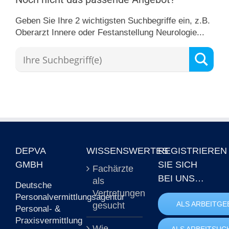
Geben Sie Ihre 2 wichtigsten Suchbegriffe ein, z.B.
Oberarzt Innere oder Festanstellung Neurologie...
DEPVA
WISSENSWERTES
REGISTRIEREN
GMBH
SIE SICH
Fachärzte
BEI UNS…
als
Deutsche
Vertretungen
Personalvermittlungsagentur
ALS ARBEITGE
gesucht
Personal- &
Praxisvermittlung
Wie
ALS ARBEITSUC