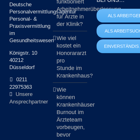
funktioniert
Deutsche
Arbeitnehmerüberlassung
Personalvermittlungsagentur
ALS ARBEITGE
für Ärzte in
Personal- &
der Klinik?
Praxisvermittlung
ALS ARBEITSUC
im
Wie viel
Gesundheitswesen
kostet ein
EINVERSTÄNDIS
Königstr. 10
Honorararzt
40212
pro
Düsseldorf
Stunde im
Krankenhaus?
0211
22975363
Wie
Unsere
können
Ansprechpartner
Krankenhäuser
Burnout im
Ärzteteam
vorbeugen,
bevor