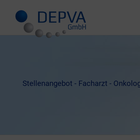
Zum
Inhalt
springen
Stellenangebot - Facharzt - Onkolo