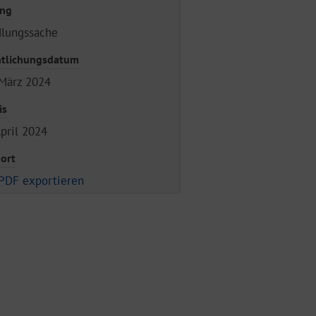
ung
dlungssache
ntlichungsdatum
März 2024
is
April 2024
ort
PDF exportieren