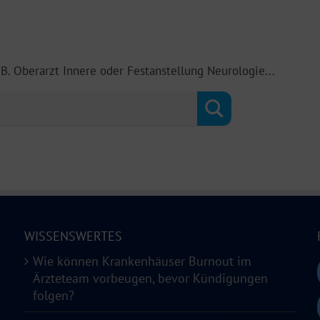
.B. Oberarzt Innere oder Festanstellung Neurologie...
WISSENSWERTES
Wie können Krankenhäuser Burnout im
Ärzteteam vorbeugen, bevor Kündigungen
folgen?