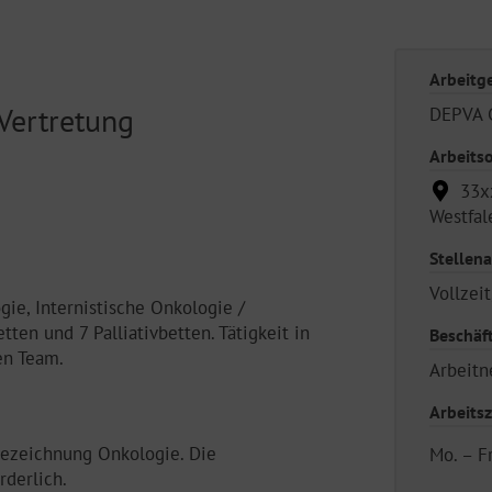
Arbeitg
Vertretung
DEPVA
Arbeitso
33xx
Westfal
Stellena
Vollzeit
gie, Internistische Onkologie /
ten und 7 Palliativbetten. Tätigkeit in
Beschäf
en Team.
Arbeit
Arbeitsz
bezeichnung Onkologie. Die
Mo. – F
rderlich.