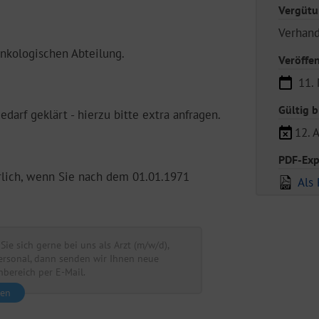
Vergüt
Verhan
onkologischen Abteilung.
Veröffe
11. 
Gültig b
edarf geklärt - hierzu bitte extra anfragen.
12. 
PDF-Exp
rlich, wenn Sie nach dem 01.01.1971
Als 
Sie sich gerne bei uns als Arzt (m/w/d),
ersonal, dann senden wir Ihnen neue
bereich per E-Mail.
ren