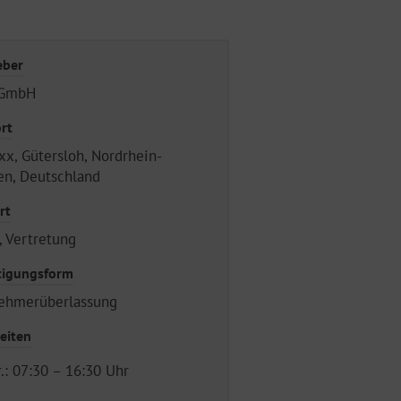
eber
 GmbH
rt
x, Gütersloh, Nordrhein-
en, Deutschland
rt
, Vertretung
tigungsform
nehmerüberlassung
eiten
r.: 07:30 – 16:30 Uhr