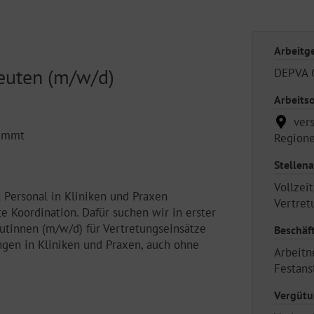
Arbeitg
euten (m/w/d)
DEPVA
Arbeitso
vers
timmt
Regione
Stellena
Vollzeit
n Personal in Kliniken und Praxen
Vertret
Koordination. Dafür suchen wir in erster
utinnen (m/w/d) für Vertretungseinsätze
Beschäf
ngen in Kliniken und Praxen, auch ohne
Arbeitn
Festans
Vergüt