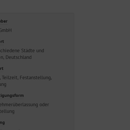
eber
 GmbH
rt
chiedene Städte und
n, Deutschland
rt
, Teilzeit, Festanstellung,
ung
tigungsform
ehmerüberlassung oder
tellung
ung