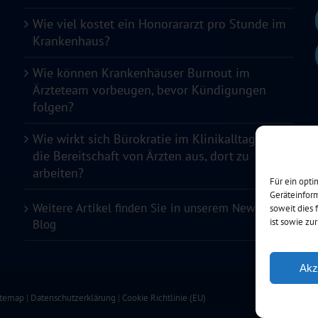
Wie viel kostet ein Honorararzt pro Stunde im
Krankenhaus?
Wie können Krankenhäuser Burnout im
Ärzteteam vorbeugen, bevor Kündigungen
folgen?
Wie wirkt sich Bürokratie im Klinikalltag auf
die Bereitschaft von Ärzten aus, dort zu
arbeiten?
Für ein opt
Geräteinform
Weitere Artikel finden Sie in unserem News-
soweit dies 
ist sowie zu
Blog
Akz
itemap
|
Datenschutzerklärung
|
Cookie Richtlinie (EU)