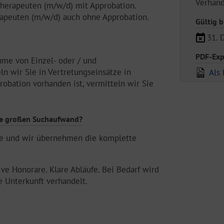
Verhan
therapeuten (m/w/d) mit Approbation.
rapeuten (m/w/d) auch ohne Approbation.
Gültig b
31. 
PDF-Exp
hme von Einzel- oder / und
ln wir Sie in Vertretungseinsätze in
Als 
obation vorhanden ist, vermitteln wir Sie
hne großen Suchaufwand?
ine und wir übernehmen die komplette
ive Honorare. Klare Abläufe. Bei Bedarf wird
e Unterkunft verhandelt.