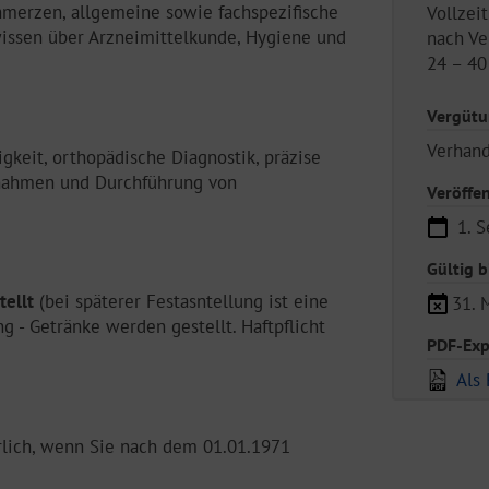
merzen, allgemeine sowie fachspezifische
Vollzeit
issen über Arzneimittelkunde, Hygiene und
nach Ve
24 – 40
Vergüt
Verhan
gkeit, orthopädische Diagnostik, präzise
ßnahmen und Durchführung von
Veröffe
1. S
Gültig b
tellt
(bei späterer Festasntellung ist eine
31. 
ng - Getränke werden gestellt. Haftpflicht
PDF-Exp
Als 
rlich, wenn Sie nach dem 01.01.1971