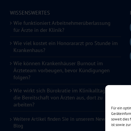
WISSENSWERTES
Wie funktioniert Arbeitnehmerüberlassung
für Ärzte in der Klinik?
Wie viel kostet ein Honorararzt pro Stunde im
Krankenhaus?
Wie können Krankenhäuser Burnout im
Ärzteteam vorbeugen, bevor Kündigungen
folgen?
Wie wirkt sich Bürokratie im Klinikalltag auf
die Bereitschaft von Ärzten aus, dort zu
arbeiten?
Für ein opt
Geräteinform
Weitere Artikel finden Sie in unserem News-
soweit dies 
ist sowie zu
Blog