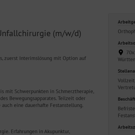
Arbeitg
nfallchirurgie (m/w/d)
Orthoph
Arbeitso
70xx
es, zuerst Interimslösung mit Option auf
Württem
Stellena
Vollzeit
Vertret
xis mit Schwerpunkten in Schmerztherapie,
des Bewegungsapparates. Teilzeit oder
Beschäf
 auch eine dauerhafte Festanstellung.
Befrist
Festans
Arbeitsz
rgie. Erfahrungen in Akupunktur,