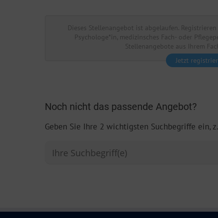
Dieses Stellenangebot ist abgelaufen. Registrieren 
Psychologe*in, medizinsches Fach- oder Pflegep
Stellenangebote aus Ihrem Fach
Jetzt registrie
Noch nicht das passende Angebot?
Geben Sie Ihre 2 wichtigsten Suchbegriffe ein, z