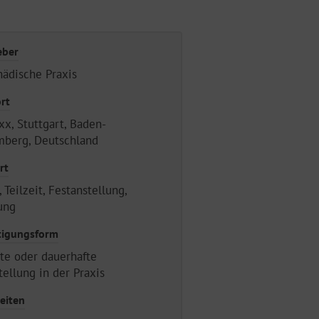
eber
ädische Praxis
rt
x, Stuttgart, Baden-
berg, Deutschland
rt
, Teilzeit, Festanstellung,
ung
tigungsform
ete oder dauerhafte
tellung in der Praxis
eiten