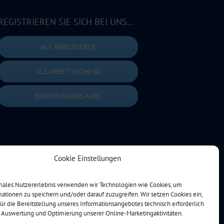
REGISTRIEREN SIE SICH BEI UNS…
ALS ARBEITGEBER
ALS ARBEITSUCHEND
EINVERSTÄNDIS AGBS
Cookie Einstellungen
imales Nutzererlebnis verwenden wir Technologien wie Cookies, um
ationen zu speichern und/oder darauf zuzugreifen. Wir setzen Cookies ein,
für die Bereitstellung unseres Informationsangebotes technisch erforderlich
r Auswertung und Optimierung unserer Online-Marketingaktivitäten.