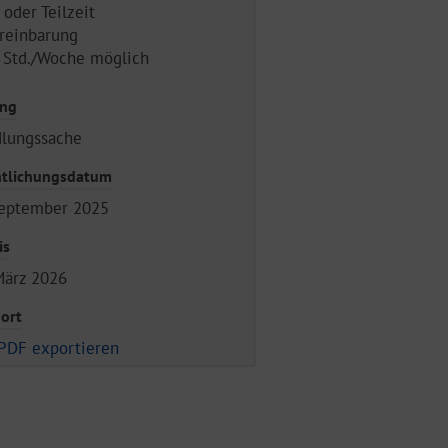
 oder Teilzeit
reinbarung
 Std./Woche möglich
ung
dlungssache
ntlichungsdatum
eptember 2025
is
März 2026
ort
PDF exportieren