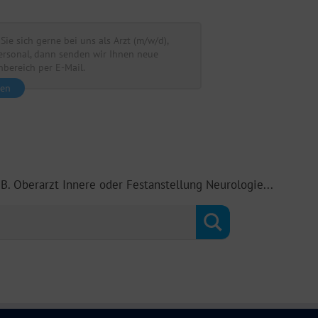
Sie sich gerne bei uns als Arzt (m/w/d),
ersonal, dann senden wir Ihnen neue
bereich per E-Mail.
ren
.B. Oberarzt Innere oder Festanstellung Neurologie...